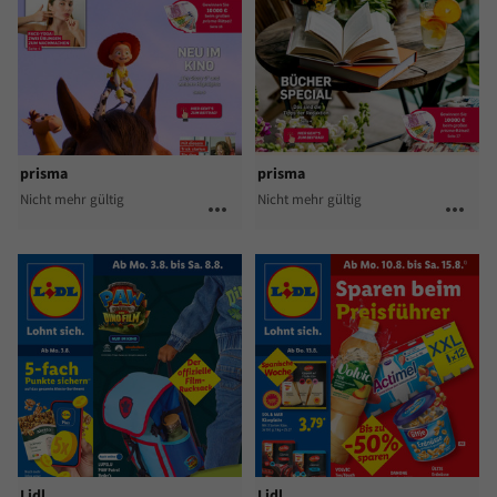
prisma
prisma
Nicht mehr gültig
Nicht mehr gültig
more_horiz
more_horiz
Lidl
Lidl