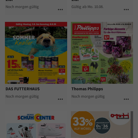
Noch morgen gültig
Gültig ab Mo. 10.08.
more_horiz
more_horiz
DAS FUTTERHAUS
Thomas Philipps
Noch morgen gültig
Noch morgen gültig
more_horiz
more_horiz