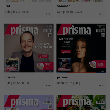
BWL
Sommer
Gültig bis Mi. 19.08.
Gültig bis Do. 13.08.
more_horiz
more_horiz
prisma
prisma
Gültig ab Sa. 08.08.
Noch heute gültig
more_horiz
more_horiz