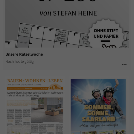
Unsere Rätselwoche
Noch heute gültig
more_horiz