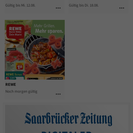
Gültig bis Mi. 12.08.
Gültig bis Di. 18.08.
more_horiz
more_horiz
REWE
Noch morgen gültig
more_horiz